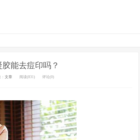
凝胶能去痘印吗？
类：
文章
阅读(831)
评论(0)