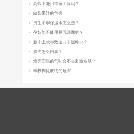
高铁上能用祛黄面膜吗？
白梨果汁的危害
男生冬季保湿水怎么选？
孕妇能不能用豆乳洗面奶？
新手上妆导致脸白手黑咋办？
脸疼怎么回事？
焕亮面膜的气味会不会刺激皮肤？
垂枝桦提取物的危害