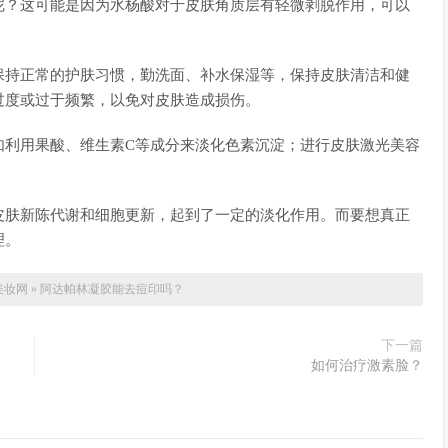
呢？这可能是因为水杨酸对于皮肤角质层有轻微剥脱作用，可以
。
保持正常的护肤习惯，勤洗面、补水保湿等，保持皮肤清洁和健
过度或过于频繁，以免对皮肤造成损伤。
如利用果酸、维生素C等成分来淡化色素沉淀；进行皮肤激光美容
皮肤新陈代谢和细胞更新，起到了一定的淡化作用。而要想真正
理。
美妆网
»
阿达帕林凝胶能去痘印吗？
下一篇
如何治疗激素脸？