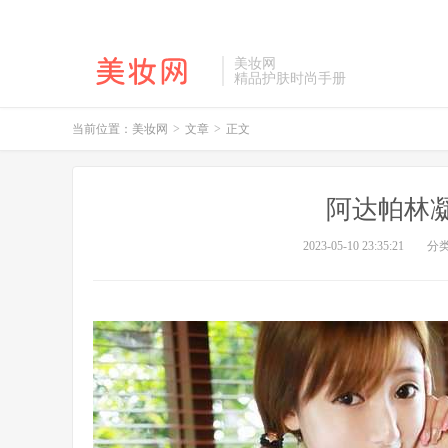
美妆网
精品护肤时尚手册
当前位置：
美妆网
>
文章
>
正文
阿达帕林
2023-05-10 23:35:21
分