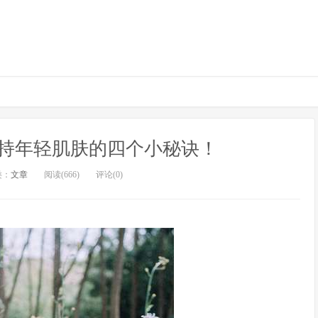
持年轻肌肤的四个小秘诀！
类：
文章
阅读(666)
评论(0)