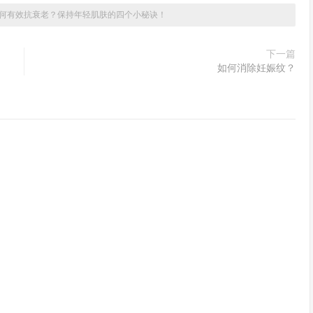
何有效抗衰老？保持年轻肌肤的四个小秘诀！
下一篇
如何消除妊娠纹？