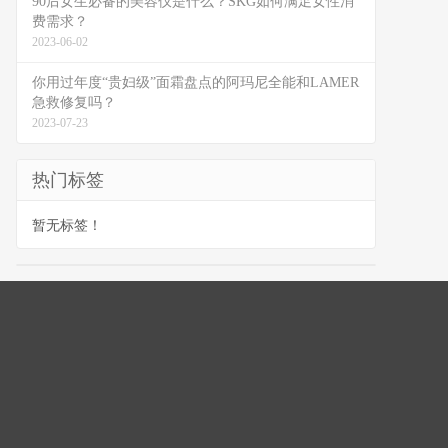
90后女生必备的美容仪是什么？SKG如何满足女性消
费需求？
2023-06-02
你用过年度“贵妇级”面霜盘点的阿玛尼全能和LAMER
急救修复吗？
2023-07-23
热门标签
暂无标签！