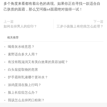
多个角度来看都有着出色的表现。如果你正在寻找一款适合自
己肤质的面霜，那么艾珂薇n4面霜绝对值得一试！
上一篇
下一篇
如何去掉男人的痘印？
三岁小孩脸上有疤痕怎么处理？
相关推荐
喝骨灰水啥意思？
素野适合多大人用？
有没有既滋润又有美白效果的美容油呢？
白头翁提取物的危害
护手霜和乳液哪个更补水？
涂鸡蛋清在脸上行吗？
脸上长痘痘怎么办？
我该怎么去掉闭口粉刺？