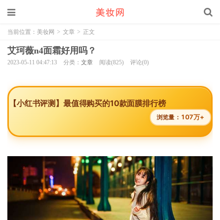
当前位置：
美妆网
>
文章
>
正文
艾珂薇n4面霜好用吗？
2023-05-11 04:47:13
分类：
文章
阅读(825)
评论(0)
【小红书评测】最值得购买的10款面膜排行榜
107万+
浏览量：