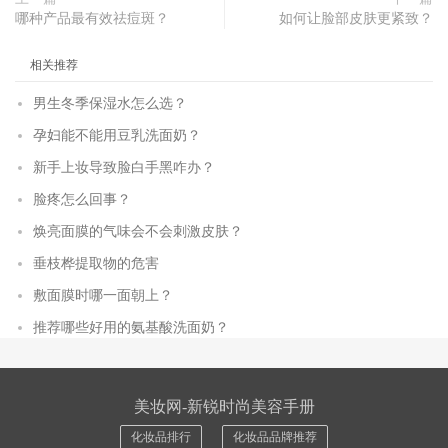
哪种产品最有效祛痘斑？
如何让脸部皮肤更紧致？
相关推荐
男生冬季保湿水怎么选？
孕妇能不能用豆乳洗面奶？
新手上妆导致脸白手黑咋办？
脸疼怎么回事？
焕亮面膜的气味会不会刺激皮肤？
垂枝桦提取物的危害
敷面膜时哪一面朝上？
推荐哪些好用的氨基酸洗面奶？
美妆网-新锐时尚美容手册
化妆品排行
化妆品品牌推荐