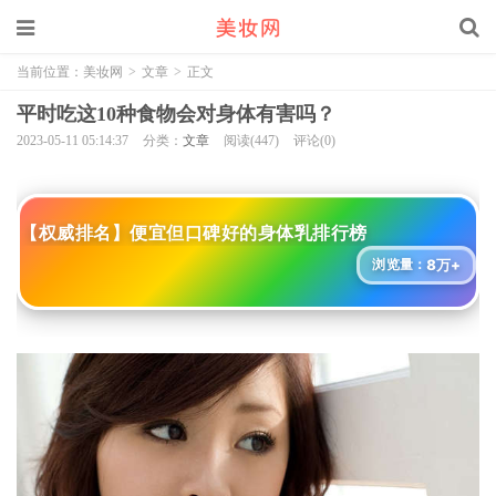
当前位置：
美妆网
>
文章
>
正文
平时吃这10种食物会对身体有害吗？
2023-05-11 05:14:37
分类：
文章
阅读(447)
评论(0)
【权威排名】便宜但口碑好的身体乳排行榜
8万+
浏览量：