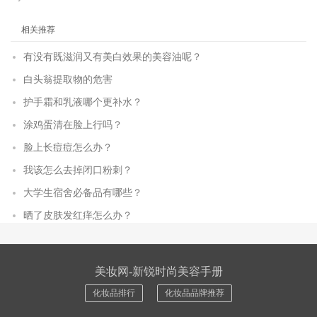
相关推荐
有没有既滋润又有美白效果的美容油呢？
白头翁提取物的危害
护手霜和乳液哪个更补水？
涂鸡蛋清在脸上行吗？
脸上长痘痘怎么办？
我该怎么去掉闭口粉刺？
大学生宿舍必备品有哪些？
晒了皮肤发红痒怎么办？
美妆网-新锐时尚美容手册
化妆品排行
化妆品品牌推荐