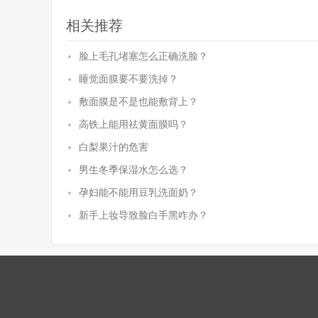
相关推荐
脸上毛孔堵塞怎么正确洗脸？
睡觉面膜要不要洗掉？
敷面膜是不是也能敷背上？
高铁上能用祛黄面膜吗？
白梨果汁的危害
男生冬季保湿水怎么选？
孕妇能不能用豆乳洗面奶？
新手上妆导致脸白手黑咋办？