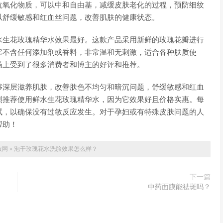
抗氧化物质，可以中和自由基，减缓皮肤老化的过程，预防细纹
以舒缓敏感和红血丝问题，改善肌肤的健康状态。
水生花玫瑰精华水效果最好。这款产品采用新鲜的玫瑰花瓣进行
它不含任何添加剂或香料，非常温和无刺激，适合各种肤质使
场上受到了很多消费者和博主的好评和推荐。
够深层滋养肌肤，改善肤色不均匀和暗沉问题，舒缓敏感和红血
烈推荐使用鲜水生花玫瑰精华水，因为它效果好且价格实惠。每
试，以确保没有过敏反应发生。对于孕妇或有特殊皮肤问题的人
帮助！
妆网
»
泡干玫瑰花水洗脸效果怎么样？
下一篇
中药面膜能祛斑吗？