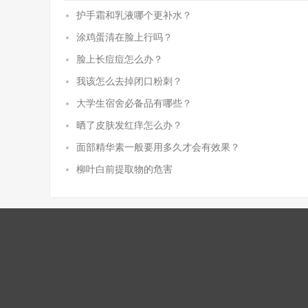
护手霜和乳液哪个更补水？
涂鸡蛋清在脸上行吗？
脸上长痘痘怎么办？
我该怎么去掉闭口粉刺？
大学生宿舍必备品有哪些？
晒了皮肤发红痒怎么办？
面部精华素一般要用多久才会有效果？
柳叶白前提取物的危害