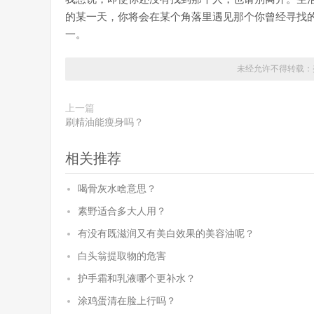
的某一天，你将会在某个角落里遇见那个你曾经寻找
一。
未经允许不得转载：
上一篇
刷精油能瘦身吗？
相关推荐
喝骨灰水啥意思？
素野适合多大人用？
有没有既滋润又有美白效果的美容油呢？
白头翁提取物的危害
护手霜和乳液哪个更补水？
涂鸡蛋清在脸上行吗？