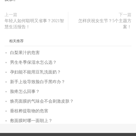
上一篇
下一篇
年轻人如何聪明又省事？2021智
怎样庆祝女生节？5个主题方
慧生活报告！
案！
相关推荐
白梨果汁的危害
男生冬季保湿水怎么选？
孕妇能不能用豆乳洗面奶？
新手上妆导致脸白手黑咋办？
脸疼怎么回事？
焕亮面膜的气味会不会刺激皮肤？
垂枝桦提取物的危害
敷面膜时哪一面朝上？